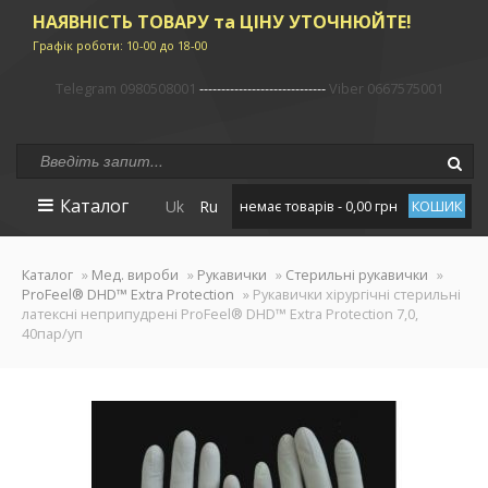
НАЯВНІСТЬ ТОВАРУ та ЦІНУ УТОЧНЮЙТЕ!
Графік роботи: 10-00 до 18-00
Telegram 0980508001
-----------------------------
Viber 0667575001
Каталог
Uk
Ru
немає товарів - 0,00 грн
КОШИК
Каталог
»
Мед. вироби
»
Рукавички
»
Стерильні рукавички
»
ProFeel® DHD™ Extra Protection
» Рукавички хірургічні стерильні
латексні неприпудрені ProFeel® DHD™ Extra Protection 7,0,
40пар/уп