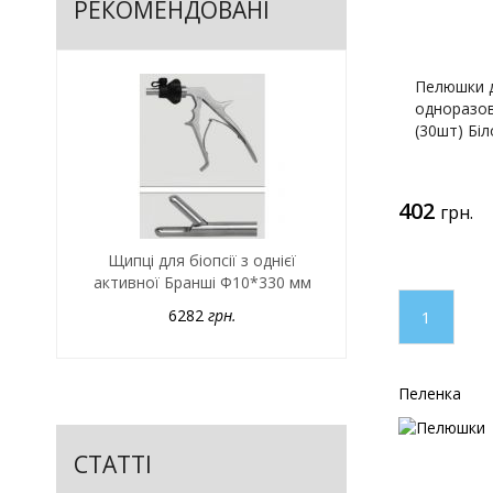
РЕКОМЕНДОВАНІ
Пелюшки д
одноразов
(30шт) Бі
402
грн.
Щипці для біопсії з однієї
активної Бранші Ф10*330 мм
6282
грн.
1
Пеленка
СТАТТІ