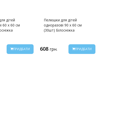
ля дітей
Пелюшки для дітей
і 60 х 60 см
одноразові 90 х 60 см
лосніжка
(30шт) Білосніжка
608
грн.
ПРИДБАТИ
ПРИДБАТИ