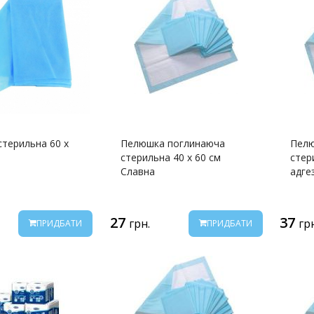
терильна 60 х
Пелюшка поглинаюча
Пелю
стерильна 40 х 60 см
стер
Славна
адге
27
37
грн.
гр
ПРИДБАТИ
ПРИДБАТИ