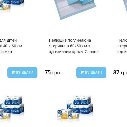
ля дітей
Пелюшка поглинаюча
Пелю
і 40 х 60 см
стерильна 60х60 см з
стер
сніжка
адгезивним краєм Славна
адге
75
87
грн.
гр
ПРИДБАТИ
ПРИДБАТИ