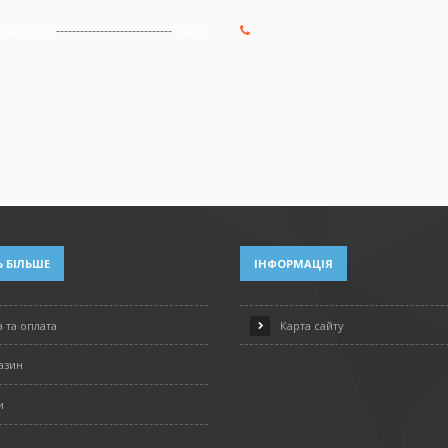
80508001
-----------------------------
Viber
 БІЛЬШЕ
ІНФОРМАЦІЯ
 та оплата
Карта сайту
азин
и