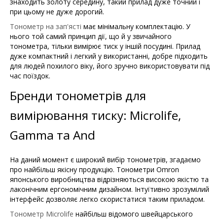
знаходить золоту середину, такий прилад дуже точний і
при цьому не дуже дорогий.
Тонометр на зап'ясті
має мінімальну комплектацію. У
нього той самий принцип дії, що й у звичайного
тонометра, тільки вимірює тиск у іншій посудині. Прилад
дуже компактний і легкий у використанні, добре підходить
для людей похилого віку, його зручно використовувати під
час поїздок.
Бренди тонометрів для
вимірювання тиску: Microlife,
Gamma та And
На даний момент є широкий вибір тонометрів, згадаємо
про найбільш якісну продукцію. Тонометри Omron
японського виробництва відрізняються високою якістю та
лаконічним ергономічним дизайном. Інтуїтивно зрозумілий
інтерфейс дозволяє легко скористатися таким приладом.
Тонометр Microlife
найбільш відомого швейцарського