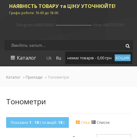
НАЯВНІСТЬ ТОВАРУ та ЦІНУ УТОЧНЮЙТЕ!
Графік роботи: 10-00 до 18-00
Telegram 0980508001
-----------------------------
Viber 0667575001
Каталог
Uk
Ru
немає товарів - 0,00 грн
КОШИК
Каталог
»
Прилади
» Тонометри
Тонометри
Показано
1
-
18
( позицій:
18
)
Сітка
Список