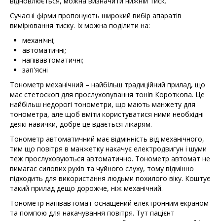
відновлюється, можна визначити нижній тиск.
Сучасні фірми пропонують широкий вибір апаратів
вимірювання тиску. Їх можна поділити на:
механічні;
автоматичні;
напівавтоматичні;
зап'ясні
Тонометр механічний – найбільш традиційний прилад, що
має стетоскоп для прослуховування тонів Короткова. Це
найбільш недорогі тонометри, що мають манжету для
тонометра, але щоб вміти користуватися ними необхідні
деякі навички, добре це вдається лікарям.
Тонометр автоматичний має відмінність від механічного,
тим що повітря в манжетку накачує електродвигун і шуми
теж прослуховуються автоматично. Тонометр автомат не
вимагає силових рухів та чуйного слуху, тому відмінно
підходить для використання людьми похилого віку. Коштує
такий прилад дещо дорожче, ніж механічний.
Тонометр напівавтомат оснащений електронним екраном
та помпою для накачування повітря. Тут пацієнт