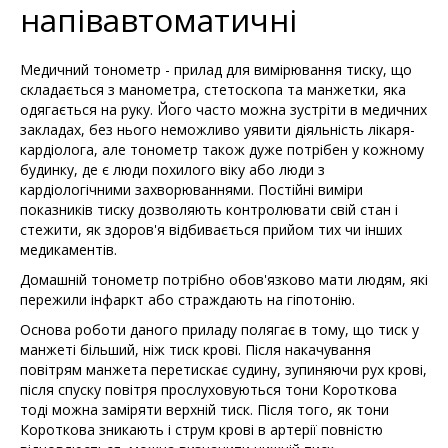
напівавтоматичні
Медичний тонометр - прилад для вимірювання тиску, що
складається з манометра, стетоскопа та манжетки, яка
одягається на руку. Його часто можна зустріти в медичних
закладах, без нього неможливо уявити діяльність лікаря-
кардіолога, але тонометр також дуже потрібен у кожному
будинку, де є люди похилого віку або люди з
кардіологічними захворюваннями. Постійні виміри
показників тиску дозволяють контролювати свій стан і
стежити, як здоров'я відбивається прийом тих чи інших
медикаментів.
Домашній тонометр потрібно обов'язково мати людям, які
пережили інфаркт або страждають на гіпотонію.
Основа роботи даного приладу полягає в тому, що тиск у
манжеті більший, ніж тиск крові. Після накачування
повітрям манжета перетискає судину, зупиняючи рух крові,
після спуску повітря прослуховуються тони Короткова
тоді можна заміряти верхній тиск. Після того, як тони
Короткова зникають і струм крові в артерії повністю