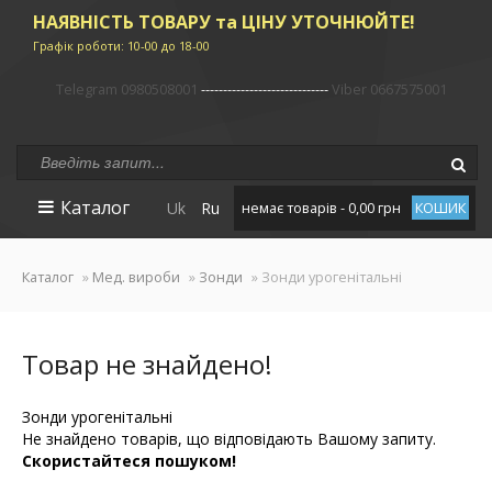
НАЯВНІСТЬ ТОВАРУ та ЦІНУ УТОЧНЮЙТЕ!
Графік роботи: 10-00 до 18-00
Telegram 0980508001
-----------------------------
Viber 0667575001
Каталог
Uk
Ru
немає товарів - 0,00 грн
КОШИК
Каталог
»
Мед. вироби
»
Зонди
» Зонди урогенітальні
Товар не знайдено!
Зонди урогенітальні
Не знайдено товарів, що відповідають Вашому запиту.
Скористайтеся пошуком!