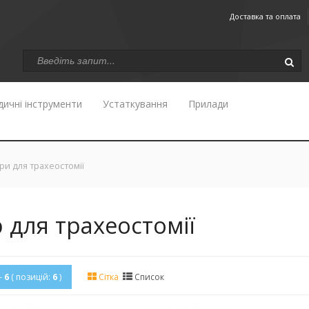
Доставка та оплата
ичні інструменти
Устаткування
Прилади
ри для трахеостомії
 для трахеостомії
-
6
( позицій:
6
)
Сітка
Список