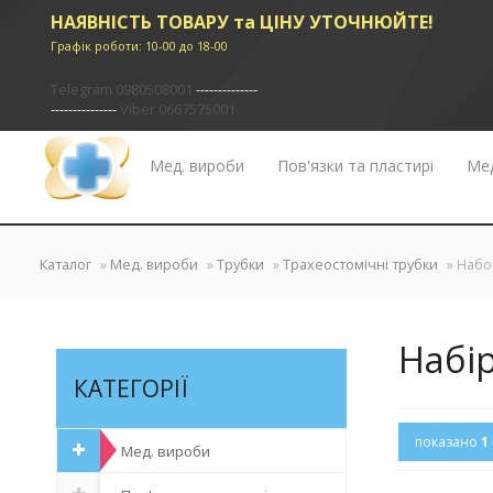
НАЯВНІСТЬ ТОВАРУ та ЦІНУ УТОЧНЮЙТЕ!
Графік роботи: 10-00 до 18-00
Telegram 0980508001
--------------
---------------
Viber 0667575001
Мед. вироби
Пов'язки та пластирі
Мед
✖
Каталог
»
Мед. вироби
»
Трубки
»
Трахеостомічні трубки
» Набо
Набір
КАТЕГОРІЇ
показано
1
Мед. вироби