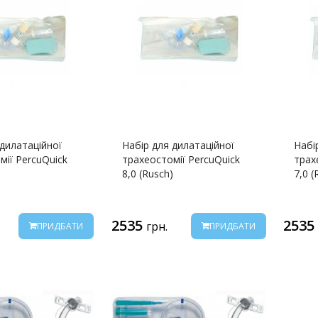
 дилатаційної
Набір для дилатаційної
Набі
мії PercuQuick
трахеостомії PercuQuick
трах
)
8,0 (Rusch)
7,0 (
2535
253
грн.
ПРИДБАТИ
ПРИДБАТИ