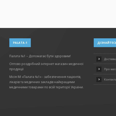
PALATA-1
ДІЗНАЙТЕСЬ
Палата №1 – Допомагає бути здоровим!
Доставка
Оптово роздрібний інтернет магазин медичної
продукції
Про маг
Місія ІМ «Палата №1» - забезпечення пацієнтів,
Контакт
лікарів та медичних закладів найкращими
медичними товарами по всій території України.