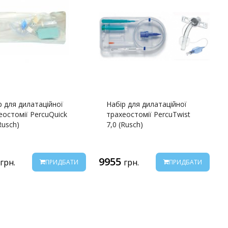
р для дилатаційної
Набір для дилатаційної
еостомії PercuQuick
трахеостомії PercuTwist
Rusch)
7,0 (Rusch)
5
9955
грн.
грн.
ПРИДБАТИ
ПРИДБАТИ