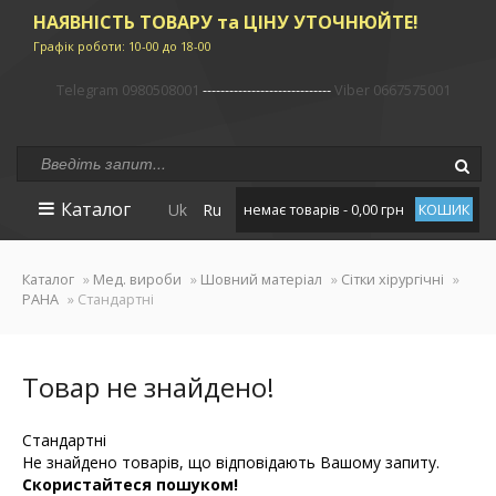
НАЯВНІСТЬ ТОВАРУ та ЦІНУ УТОЧНЮЙТЕ!
Графік роботи: 10-00 до 18-00
Telegram 0980508001
-----------------------------
Viber 0667575001
Каталог
Uk
Ru
немає товарів - 0,00 грн
КОШИК
Каталог
»
Мед. вироби
»
Шовний матеріал
»
Сітки хірургічні
»
PAHA
» Стандартні
Товар не знайдено!
Стандартні
Не знайдено товарів, що відповідають Вашому запиту.
Скористайтеся пошуком!