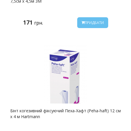
7,5см х 4,5м 3M
171
грн.
ПРИДБАТИ
Бінт когезивний фіксуючий Пеха-Хафт (Peha-haft) 12 см
х 4 м Hartmann