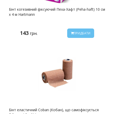
Бінт когезивний фіксуючий Пеха-Хафт (Peha-haft) 10 см
х 4 м Hartmann
143
грн.
ПРИДБАТИ
Бінт еластичний Coban (Кобан), що самофіксується