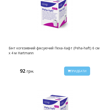
Бінт когезивний фіксуючий Пеха-Хафт (Peha-haft) 6 см
х 4 м Hartmann
92
грн.
ПРИДБАТИ