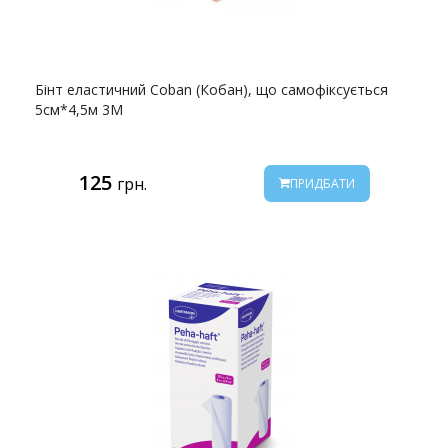
Бінт еластичний Coban (Кобан), що самофіксується
5см*4,5м 3M
125
грн.
ПРИДБАТИ