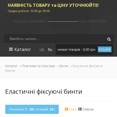
НАЯВНІСТЬ ТОВАРУ та ЦІНУ УТОЧНЮЙТЕ!
Графік роботи: 10-00 до 18-00
Telegram 0980508001
-----------------------------
Viber 0667575001
Каталог
Uk
Ru
немає товарів - 0,00 грн
КОШИК
Каталог
»
Пов'язки та пластирі
»
Бінти
» Еластичні фіксуючі
бинти
Еластичні фіксуючі бинти
Показано
1
-
20
( позицій:
36
)
Сітка
Список