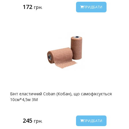
172
грн.
ПРИДБАТИ
Бінт еластичний Coban (Кобан), що самофіксується
10см*4,5м 3M
245
грн.
ПРИДБАТИ