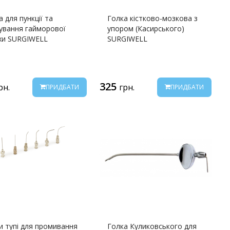
а для пункції та
Голка кістково-мозкова з
ування гайморової
упором (Касирського)
хи SURGIWELL
SURGIWELL
325
рн.
грн.
ПРИДБАТИ
ПРИДБАТИ
и тупі для промивання
Голка Куликовського для