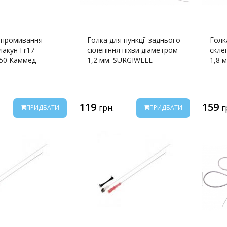
 промивання
Голка для пункції заднього
Голк
лакун Fr17
склепіння піхви діаметром
скле
,50 Каммед
1,2 мм. SURGIWELL
1,8 
119
159
грн.
г
ПРИДБАТИ
ПРИДБАТИ