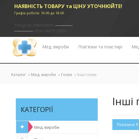
НАЯВНІСТЬ ТОВАРУ та ЦІНУ УТОЧНЮЙТЕ!
Графік роботи: 10-00 до 18-00
Telegram 0980508001
--------------
---------------
Viber 0667575001
Мед. вироби
Пов'язки та пластирі
Мед
✖
Каталог
»
Мед. вироби
»
Голки
» Інші голки
Інші 
КАТЕГОРІЇ
Показано
1
Мед. вироби