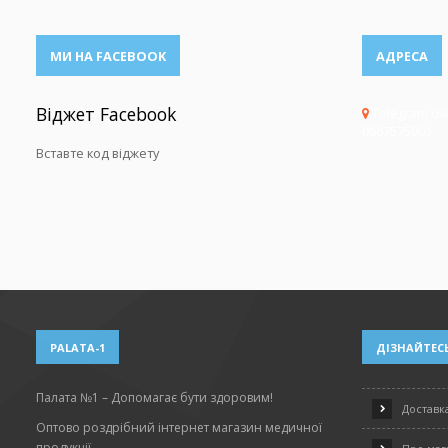
МИ НА FACEBOOK
АДРЕСА
Віджет Facebook
Telegram 09
0667575001
Вставте код віджету
PALATA-1
ДІЗНАЙТЕСЬ
Палата №1 – Допомагає бути здоровим!
Доставка
Оптово роздрібний інтернет магазин медичної
продукції