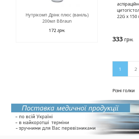
аспіраційн
цитогістол
Нутрікомп Дрінк плюс (ваніль)
22G x 150
200мл BBraun
172
грн.
333
грн.
1
2
Різні голки