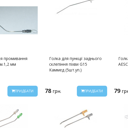
ля промивання
Голка для пункції заднього
Голк
м.1,2 мм
склепіння піхви G15
AES
Каммед (5шт.уп.)
78
79
грн.
гр
ПРИДБАТИ
ПРИДБАТИ