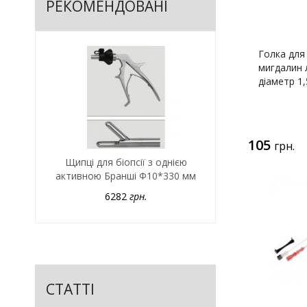
РЕКОМЕНДОВАНІ
Голка для
мигдалин 
діаметр 1
105
грн.
Щипці для біопсії з однією
активною Бранші Ф10*330 мм
6282
грн.
СТАТТІ