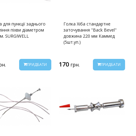
а для пункції заднього
Голка Хіба стандартне
піння піхви діаметром
заточування "Back Bevel"
мм. SURGIWELL
довжина 220 мм Каммед
(5шт.уп.)
170
рн.
грн.
ПРИДБАТИ
ПРИДБАТИ