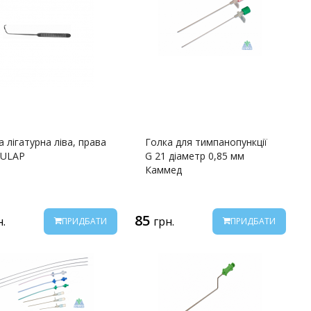
а лігатурна ліва, права
Голка для тимпанопункції
CULAP
G 21 діаметр 0,85 мм
Каммед
85
н.
грн.
ПРИДБАТИ
ПРИДБАТИ