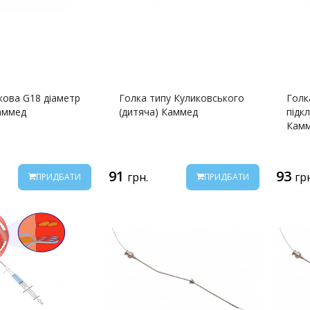
кова G18 діаметр
Голка типу Куликовського
Голк
аммед
(дитяча) Каммед
підк
Кам
91
93
грн.
гр
ПРИДБАТИ
ПРИДБАТИ