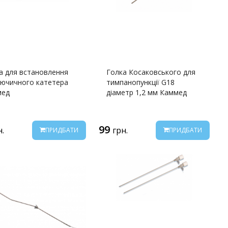
а для встановлення
Голка Косаковського для
лючичного катетера
тимпанопункції G18
мед
діаметр 1,2 мм Каммед
99
н.
грн.
ПРИДБАТИ
ПРИДБАТИ