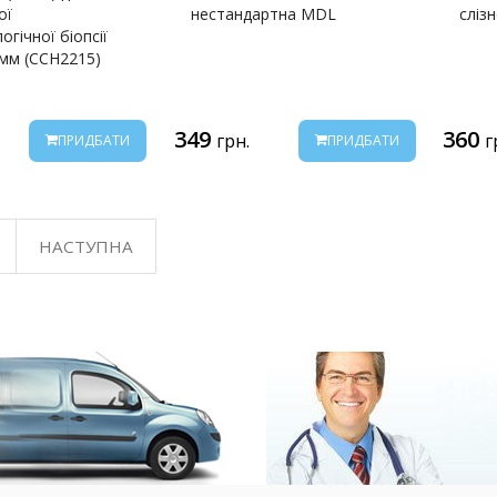
ої
нестандартна MDL
сліз
огічної біопсії
 мм (CCH2215)
349
360
грн.
г
ПРИДБАТИ
ПРИДБАТИ
НАСТУПНА