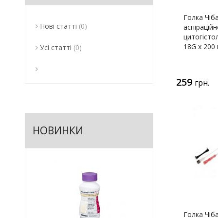
Голка Чіба
Нові статті
(0)
аспіраційн
цитогістол
18G x 200
Усі статті
(0)
259
грн.
НОВИНКИ
Голка Чіба