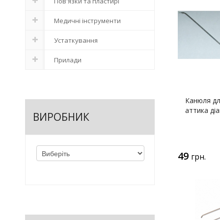
Пов'язки та пластирі
Медичні інструменти
Устаткування
Прилади
Канюля д
аттика діа
ВИРОБНИК
49
грн.