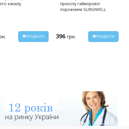
ного каналу
проколу гайморової
порожнини SURGIWELL
396
рн.
грн.
ПРИДБАТИ
ПРИДБАТИ