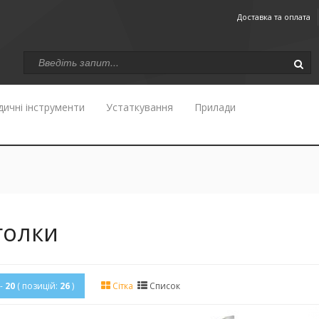
Доставка та оплата
ичні інструменти
Устаткування
Прилади
голки
-
20
( позицій:
26
)
Сітка
Список