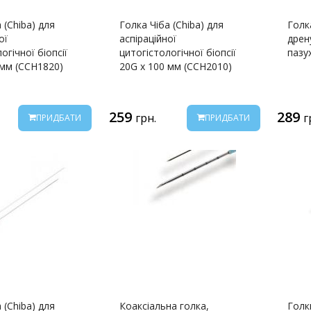
 (Chiba) для
Голка Чіба (Chiba) для
Голк
ої
аспіраційної
дрен
огічної біопсії
цитогістологічної біопсії
пазу
 мм (CCH1820)
20G x 100 мм (CCH2010)
259
289
грн.
г
ПРИДБАТИ
ПРИДБАТИ
 (Chiba) для
Коаксіальна голка,
Голк