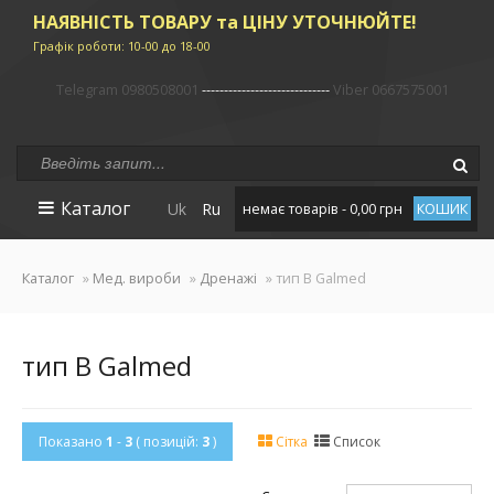
НАЯВНІСТЬ ТОВАРУ та ЦІНУ УТОЧНЮЙТЕ!
Графік роботи: 10-00 до 18-00
Telegram 0980508001
-----------------------------
Viber 0667575001
Каталог
Uk
Ru
немає товарів - 0,00 грн
КОШИК
Каталог
»
Мед. вироби
»
Дренажі
» тип B Galmed
тип B Galmed
Показано
1
-
3
( позицій:
3
)
Сітка
Список