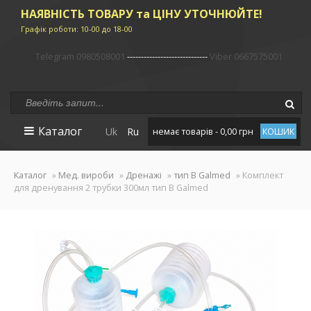
НАЯВНІСТЬ ТОВАРУ та ЦІНУ УТОЧНЮЙТЕ!
Графік роботи: 10-00 до 18-00
Telegram 0980508001
-----------------------------
Viber 0667575001
Каталог
Uk
Ru
немає товарів - 0,00 грн
КОШИК
Каталог
»
Мед. вироби
»
Дренажі
»
тип B Galmed
» Комплект
для дренування 2 трубки 300мл тип B Galmed