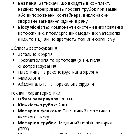
Безпека:
Затискачі, що входять в комплект,
надійно перекривають просвіт трубок при заміні
або випорожненні контейнера, виключаючи
зворотне закидання рідини в рану.
Біосумісність:
Компоненти системи виготовлені з
нетоксичних, гіпоалергенних медичних матеріалів
(ПВХ та ПЕ), які не дратують тканини організму.
Область застосування
Загальна хірургія
Травматологія та ортопедія (в т.ч. після
ендопротезування)
Пластична та реконструктивна хірургія
Мамологія
Абдомінальна та торакальна хірургія
Технічні характеристики
Об'єм резервуару:
300 мл
Кількість трубок:
2 шт.
Матеріал флакона:
Еластичний поліетилен
високого тиску
Матеріал трубок:
Медичний полівінілхлорид
(ПВХ)