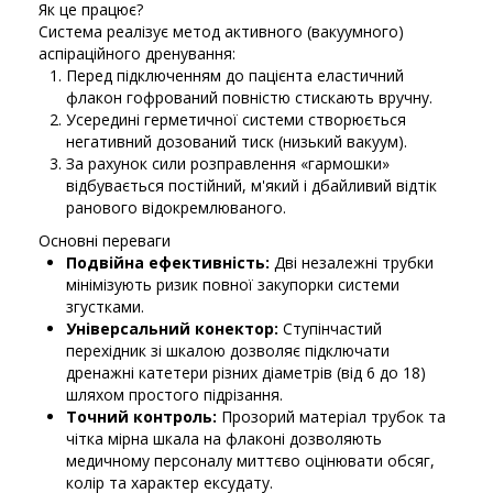
Як це працює?
Система реалізує метод активного (вакуумного)
аспіраційного дренування:
Перед підключенням до пацієнта еластичний
флакон гофрований повністю стискають вручну.
Усередині герметичної системи створюється
негативний дозований тиск (низький вакуум).
За рахунок сили розправлення «гармошки»
відбувається постійний, м'який і дбайливий відтік
ранового відокремлюваного.
Основні переваги
Подвійна ефективність:
Дві незалежні трубки
мінімізують ризик повної закупорки системи
згустками.
Універсальний конектор:
Ступінчастий
перехідник зі шкалою дозволяє підключати
дренажні катетери різних діаметрів (від 6 до 18)
шляхом простого підрізання.
Точний контроль:
Прозорий матеріал трубок та
чітка мірна шкала на флаконі дозволяють
медичному персоналу миттєво оцінювати обсяг,
колір та характер ексудату.