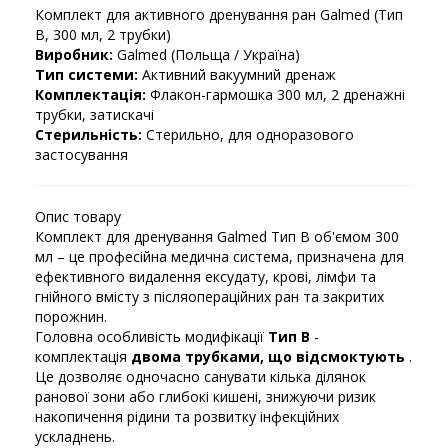
Комплект для активного дренування ран Galmed (Тип
B, 300 мл, 2 трубки)
Виробник:
Galmed (Польща / Україна)
Тип системи:
Активний вакуумний дренаж
Комплектація:
Флакон-гармошка 300 мл, 2 дренажні
трубки, затискачі
Стерильність:
Стерильно, для одноразового
застосування
Опис товару
Комплект для дренування Galmed Тип B об'ємом 300
мл – це професійна медична система, призначена для
ефективного видалення ексудату, крові, лімфи та
гнійного вмісту з післяопераційних ран та закритих
порожнин.
Головна особливість модифікації
Тип B
-
комплектація
двома трубками, що відсмоктують
.
Це дозволяє одночасно санувати кілька ділянок
ранової зони або глибокі кишені, знижуючи ризик
накопичення рідини та розвитку інфекційних
ускладнень.