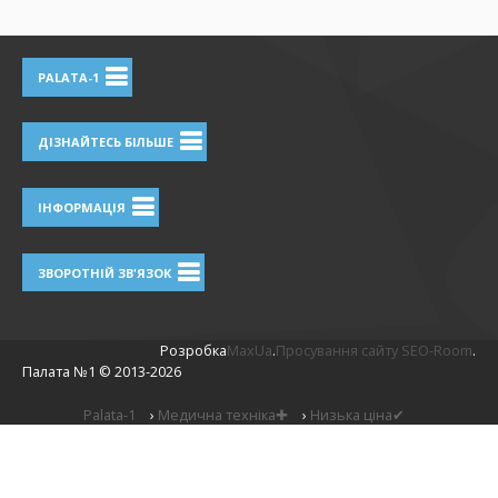
PALATA-1
ДІЗНАЙТЕСЬ БІЛЬШЕ
ІНФОРМАЦІЯ
ЗВОРОТНІЙ ЗВ'ЯЗОК
Розробка
MaxUa
.
Просування сайту SEO-Room
.
Палата №1 ©
2013-2026
Palata-1
›
Медична техніка✚
›
Низька ціна✔