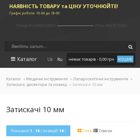
НАЯВНІСТЬ ТОВАРУ та ЦІНУ УТОЧНЮЙТЕ!
Графік роботи: 10-00 до 18-00
Telegram 0980508001
-----------------------------
Viber 0667575001
Каталог
Uk
Ru
немає товарів - 0,00 грн
КОШИК
Каталог
»
Медичні інструменти
»
Лапароскопічні інструменти
»
Затискачі, дисектори та ножиці
» Затискачі 10 мм
Затискачі 10 мм
Показано
1
-
16
( позицій:
16
)
Сітка
Список