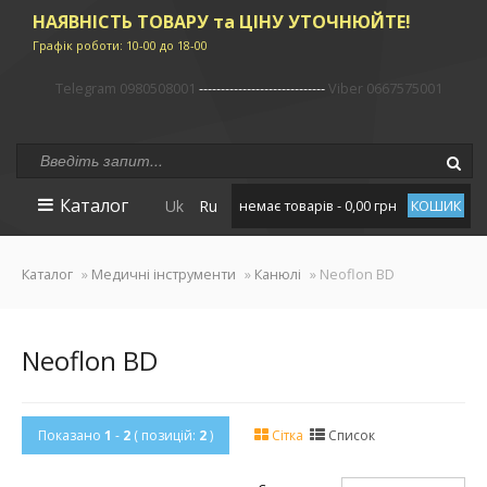
НАЯВНІСТЬ ТОВАРУ та ЦІНУ УТОЧНЮЙТЕ!
Графік роботи: 10-00 до 18-00
Telegram 0980508001
-----------------------------
Viber 0667575001
Каталог
Uk
Ru
немає товарів - 0,00 грн
КОШИК
Каталог
»
Медичні інструменти
»
Канюлі
» Neoflon BD
Neoflon BD
Показано
1
-
2
( позицій:
2
)
Сітка
Список