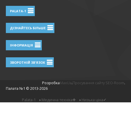
PALATA-1
ДІЗНАЙТЕСЬ БІЛЬШЕ
ІНФОРМАЦІЯ
ЗВОРОТНІЙ ЗВ'ЯЗОК
Розробка
MaxUa
.
Просування сайту SEO-Room
.
Палата №1 ©
2013-2026
Palata-1
›
Медична техніка✚
›
Низька ціна✔