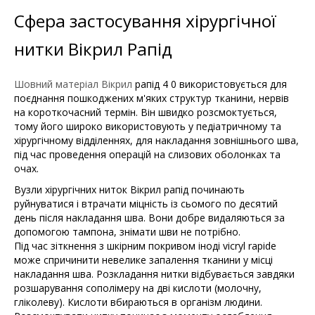
Сфера застосування хірургічної
нитки Вікрил Рапід
Шовний матеріал Вікрил
рапід 4 0 використовується для
поєднання пошкоджених м'яких структур тканини, нервів
на короткочасний термін. Він швидко розсмоктується,
тому його широко використовують у педіатричному та
хірургічному відділеннях, для накладання зовнішнього шва,
під час проведення операцій на слизових оболонках та
очах.
Вузли хірургічних ниток Вікрил рапід починають
руйнуватися і втрачати міцність із сьомого по десятий
день після накладання шва. Вони добре видаляються за
допомогою тампона, знімати шви не потрібно.
Під час зіткнення з шкірним покривом іноді vicryl rapide
може спричинити невелике запалення тканини у місці
накладання шва. Розкладання нитки відбувається завдяки
розшарування сополімеру на дві кислоти (молочну,
гліколеву). Кислоти вбираються в організм людини.