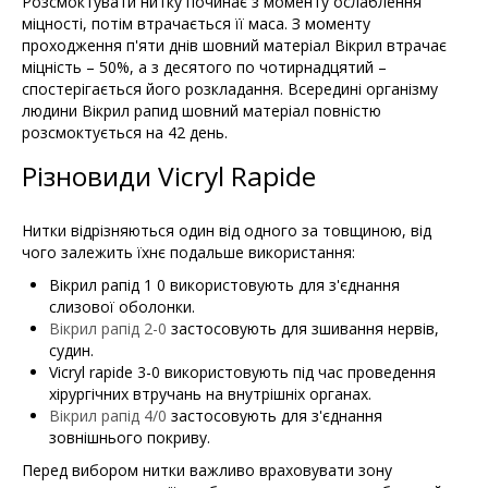
Розсмоктувати нитку починає з моменту ослаблення
міцності, потім втрачається її маса. З моменту
проходження п'яти днів шовний матеріал Вікрил втрачає
міцність – 50%, а з десятого по чотирнадцятий –
спостерігається його розкладання. Всередині організму
людини Вікрил рапид шовний матеріал повністю
розсмоктується на 42 день.
Різновиди Vicryl Rapide
Нитки відрізняються один від одного за товщиною, від
чого залежить їхнє подальше використання:
Вікрил рапід 1 0 використовують для з'єднання
слизової оболонки.
Вікрил рапід 2-0
застосовують для зшивання нервів,
судин.
Vicryl rapide 3-0 використовують під час проведення
хірургічних втручань на внутрішніх органах.
Вікрил рапід 4/0
застосовують для з'єднання
зовнішнього покриву.
Перед вибором нитки важливо враховувати зону