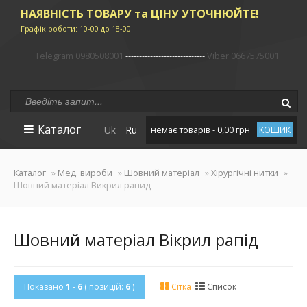
НАЯВНІСТЬ ТОВАРУ та ЦІНУ УТОЧНЮЙТЕ!
Графік роботи: 10-00 до 18-00
Telegram 0980508001
-----------------------------
Viber 0667575001
Каталог
Uk
Ru
немає товарів - 0,00 грн
КОШИК
Каталог
»
Мед. вироби
»
Шовний матеріал
»
Хірургічні нитки
»
Шовний матеріал Викрил рапид
Шовний матеріал Вікрил рапід
Показано
1
-
6
( позицій:
6
)
Сітка
Список