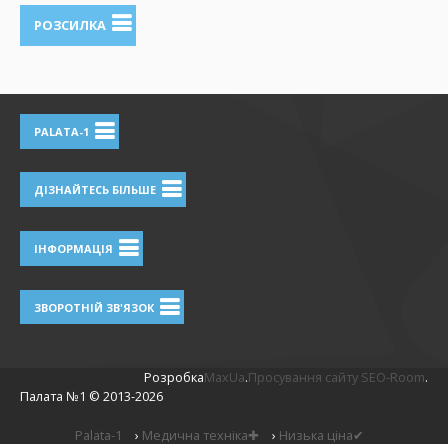
РОЗСИЛКА
PALATA-1
ДІЗНАЙТЕСЬ БІЛЬШЕ
ІНФОРМАЦІЯ
ЗВОРОТНІЙ ЗВ'ЯЗОК
Розробка
MaxUa
.
Просування сайту SEO-Room
.
Палата №1 ©
2013-2026
Palata-1
›
Медична техніка✚
›
Низька ціна✔