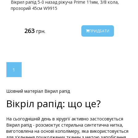
Вікрил рапід 5-0 назад ріжуча Prime 11мм, 3/8 кола,
прозорий 45см W9915
263
грн.
ПРИДБАТИ
1
Шовний матеріал Вікрил рапід
Вікріл рапід: що це?
На сьогоднішній день в хірургії активно застосовується
Вікрил рапід - розсмоктує стерильна синтетична нитка,
виготовлена ​​на основі кополімеру, яка використовується
для з'єднання пошкоджених тканин з метою запобігання