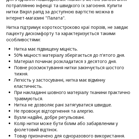
потраплянню інфекції та швидкого їх загоєння. Купити
нитки Вікріл рапід за доступною вартістю можна в
інтернет-магазині "Палата".
Нитка підтримує короткостроково краї порізів, не завдає
пацієнту дискомфорту та характеризується такими
особливостями:
Нитка має підвищену міцність.
50% міцності матеріалу зберігається до п'ятого дня.
Матеріал починає розкладатися з десятого дня.
Повне розсмоктування нитки закінчується шостого
тижня.
Легкість у застосуванні, нитка має відмінну
еластичність.
При накладанні шовного матеріалу тканини практично
травмуються.
Нитка не дозволяє рані затягуватися швидше.
Не провокує відторгнення та алергію.
Вузли надійні, добре регульовані.
Колір нитки може бути білим або забарвленим у
фіолетовий відтінок.
Товар призначено для одноразового використання.