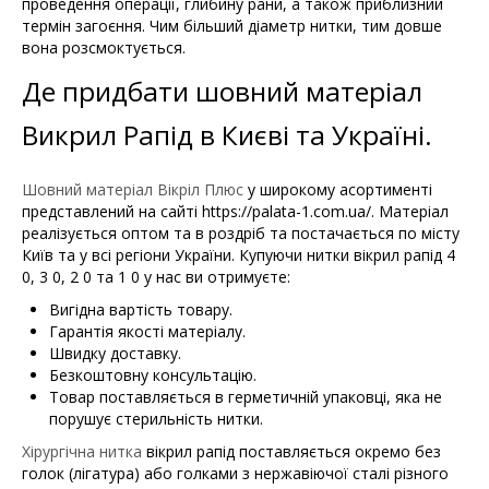
проведення операції, глибину рани, а також приблизний
термін загоєння. Чим більший діаметр нитки, тим довше
вона розсмоктується.
Де придбати шовний матеріал
Викрил Рапід в Києві та Україні.
Шовний матеріал Вікріл Плюс
у широкому асортименті
представлений на сайті https://palata-1.com.ua/. Матеріал
реалізується оптом та в роздріб та постачається по місту
Київ та у всі регіони України. Купуючи нитки вікрил рапід 4
0, 3 0, 2 0 та 1 0 у нас ви отримуєте:
Вигідна вартість товару.
Гарантія якості матеріалу.
Швидку доставку.
Безкоштовну консультацію.
Товар поставляється в герметичній упаковці, яка не
порушує стерильність нитки.
Хірургічна нитка
вікрил рапід поставляється окремо без
голок (лігатура) або голками з нержавіючої сталі різного