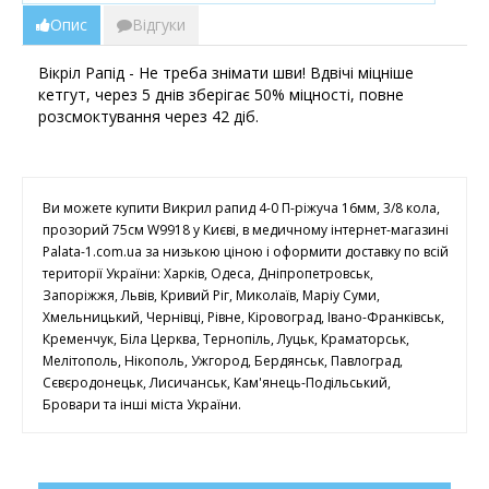
Опис
Відгуки
Вікріл Рапід - Не треба знімати шви! Вдвічі міцніше
кетгут, через 5 днів зберігає 50% міцності, повне
розсмоктування через 42 діб.
Ви можете купити Викрил рапид 4-0 П-ріжуча 16мм, 3/8 кола,
прозорий 75см W9918 у Києві, в медичному інтернет-магазині
Palata-1.com.ua за низькою ціною і оформити доставку по всій
території України: Харків, Одеса, Дніпропетровськ,
Запоріжжя, Львів, Кривий Ріг, Миколаїв, Маріу Суми,
Хмельницький, Чернівці, Рівне, Кіровоград, Івано-Франківськ,
Кременчук, Біла Церква, Тернопіль, Луцьк, Краматорськ,
Мелітополь, Нікополь, Ужгород, Бердянськ, Павлоград,
Сєвєродонецьк, Лисичанськ, Кам'янець-Подільський,
Бровари та інші міста України.