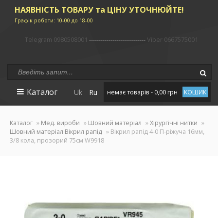
НАЯВНІСТЬ ТОВАРУ та ЦІНУ УТОЧНЮЙТЕ!
Графік роботи: 10-00 до 18-00
Telegram 0980508001
-----------------------------
Viber 0667575001
Каталог
Uk
Ru
немає товарів - 0,00 грн
КОШИК
Каталог
»
Мед. вироби
»
Шовний матеріал
»
Хірургічні нитки
»
Шовний матеріал Вікрил рапід
» Вікрил рапід 4-0 П-ріжуча 16мм,
3/8 кола, прозорий 75см W9918