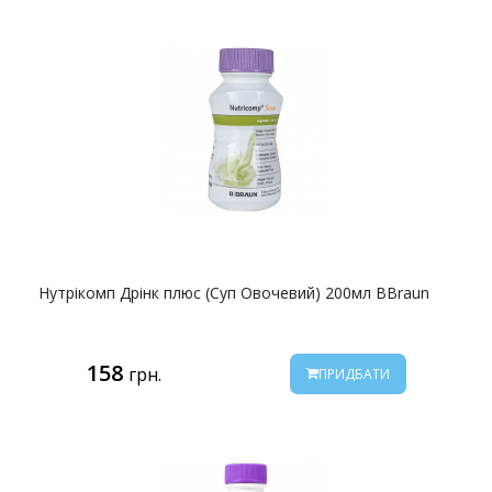
Нутрікомп Дрінк плюс (Суп Овочевий) 200мл BBraun
158
грн.
ПРИДБАТИ