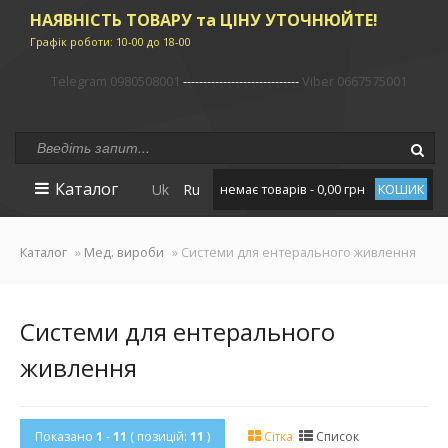
НАЯВНІСТЬ ТОВАРУ та ЦІНУ УТОЧНЮЙТЕ!
Графік роботи: 10-00 до 18-00
Telegram 0980508001
-----------------------------
Viber 0667575001
Каталог
Uk
Ru
немає товарів - 0,00 грн
КОШИК
Каталог
»
Мед. вироби
» Системи для ентерального живлення
Системи для ентерального
живлення
Показано
1
-
11
( позицій:
11
)
Сітка
Список