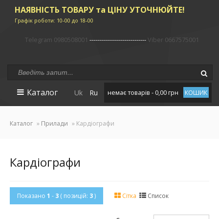
НАЯВНІСТЬ ТОВАРУ та ЦІНУ УТОЧНЮЙТЕ!
Графік роботи: 10-00 до 18-00
Telegram 0980508001
-----------------------------
Viber 0667575001
Каталог
Uk
Ru
немає товарів - 0,00 грн
КОШИК
Каталог
»
Прилади
» Кардіографи
Кардіографи
Показано
1
-
3
( позицій:
3
)
Сітка
Список