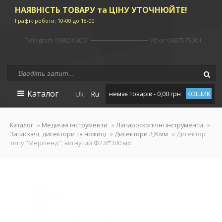
НАЯВНІСТЬ ТОВАРУ та ЦІНУ УТОЧНЮЙТЕ!
Графік роботи: 10-00 до 18-00
Telegram 0980508001
-----------------------------
Viber 0667575001
Каталог
Uk
Ru
немає товарів - 0,00 грн
КОШИК
Каталог
»
Медичні інструменти
»
Лапароскопічні інструменти
»
Затискачі, дисектори та ножиці
»
Дисектори 2,8 мм
» Дисектор
типу "Меріленд", вигнутий Ф2.8*300 мм