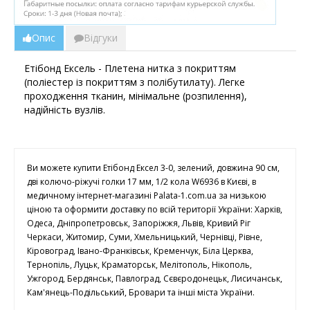
Опис
Відгуки
Етібонд Ексель - Плетена нитка з покриттям
(поліестер із покриттям з полібутилату). Легке
проходження тканин, мінімальне (розпилення),
надійність вузлів.
Ви можете купити Етібонд Ексел 3-0, зелений, довжина 90 см,
дві колючо-ріжучі голки 17 мм, 1/2 кола W6936 в Києві, в
медичному інтернет-магазині Palata-1.com.ua за низькою
ціною та оформити доставку по всій території України: Харків,
Одеса, Дніпропетровськ, Запоріжжя, Львів, Кривий Ріг
Черкаси, Житомир, Суми, Хмельницький, Чернівці, Рівне,
Кіровоград, Івано-Франківськ, Кременчук, Біла Церква,
Тернопіль, Луцьк, Краматорськ, Мелітополь, Нікополь,
Ужгород, Бердянськ, Павлоград, Сєвєродонецьк, Лисичанськ,
Кам'янець-Подільський, Бровари та інші міста України.