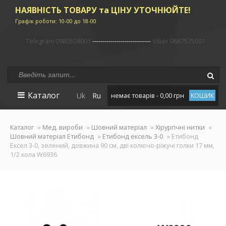
НАЯВНІСТЬ ТОВАРУ та ЦІНУ УТОЧНЮЙТЕ!
Графік роботи: 10-00 до 18-00
Telegram 0980508001
-----------------------------
Viber 0667575001
Каталог
Uk
Ru
немає товарів - 0,00 грн
КОШИК
Каталог
»
Мед. вироби
»
Шовний матеріал
»
Хірургічні нитки
»
Шовний матеріал Етибонд
»
Етибонд ексель 3-0
» Етибонд
Ексел 3-0, зелений, довжина 90 см, дві колючо-ріжучі голки 17 мм,
1/2 кола W6936