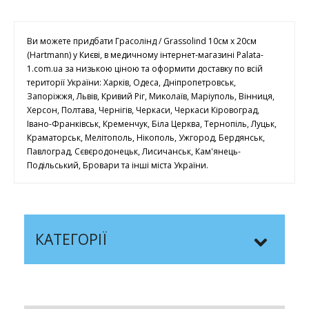
Ви можете придбати Грасолінд / Grassolind 10см х 20см
(Hartmann) у Києві, в медичному інтернет-магазині Palata-
1.com.ua за низькою ціною та оформити доставку по всій
території України: Харків, Одеса, Дніпропетровськ,
Запоріжжя, Львів, Кривий Ріг, Миколаїв, Маріуполь, Вінниця,
Херсон, Полтава, Чернігів, Черкаси, Черкаси Кіровоград,
Івано-Франківськ, Кременчук, Біла Церква, Тернопіль, Луцьк,
Краматорськ, Мелітополь, Нікополь, Ужгород, Бердянськ,
Павлоград, Сєвєродонецьк, Лисичанськ, Кам'янець-
Подільський, Бровари та інші міста України.
КАТЕГОРІЇ