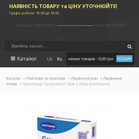
НАЯВНІСТЬ ТОВАРУ та ЦІНУ УТОЧНЮЙТЕ!
Графік роботи: 10-00 до 18-00
Telegram 0980508001
-----------------------------
Viber 0667575001
Каталог
Uk
Ru
немає товарів - 0,00 грн
КОШИК
Каталог
»
Пов'язки та пластирі
»
Лікування ран
»
Лікування
опіків
» Грасолінд / Grassolind 10см х 20см (Hartmann)