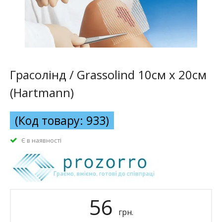
Грасолінд / Grassolind 10см х 20см
(Hartmann)
(Код товару: 933)
Є в наявності
56
грн.