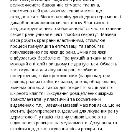
великоячеиста бавовняна сітчаста тканина,
просочена нейтральною мазевою масою, що
складається з: білого вазеліну дигліцеролхтера моно- і
дикарбонових жирних кислот воску Властивості:
завдяки крупноячеистой бавовняної сітчастої тканини
секрет рани уникає ефект "пробки секрету".-Мазева
маса робить краї рани еластичними, стимулює
процеси грануляції та епітелізації та запобігає
приклеюванню пов'язки до рани. Зміна пов'язки
відбувається безболісно. Грануляційна тканина та
молодий епітелій при цьому не дратуються. Область
застосування: для лікування ран, особливо
поверхневих, з відокремлюваним (наприклад, при
саднах, рваних і забитих ранах, опіках, обварюванні,
хімічних опіках, а також для покриття місць взяття
шкірного клаптя і фіксування розщеплених шкірних
трансплантатів, у пластичній та косметичній
видаленнях. т.п.). Завдяки мазевій масі пов'язки, що не
містить фармпрепаратів, ідеальні для лікування ран у
дерматології, у пацієнтів з чутливою шкірою та
підвищеною реакцією на медикаменти. Дозування та
вказівки щодо застосування: після розкриття