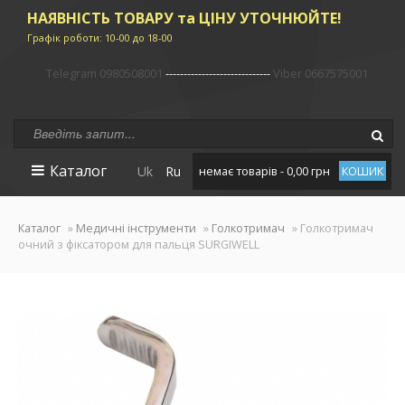
НАЯВНІСТЬ ТОВАРУ та ЦІНУ УТОЧНЮЙТЕ!
Графік роботи: 10-00 до 18-00
Telegram 0980508001
-----------------------------
Viber 0667575001
Каталог
Uk
Ru
немає товарів - 0,00 грн
КОШИК
Каталог
»
Медичні інструменти
»
Голкотримач
» Голкотримач
очний з фіксатором для пальця SURGIWELL