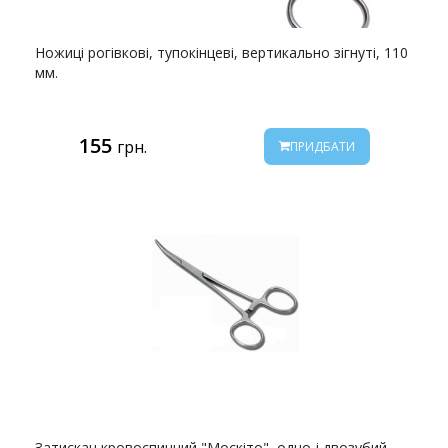
Ножиці рогівкові, тупокінцеві, вертикально зігнуті, 110
мм.
155
грн.
ПРИДБАТИ
Затискач кровоспинний "Москіто", одно-і двозубий,