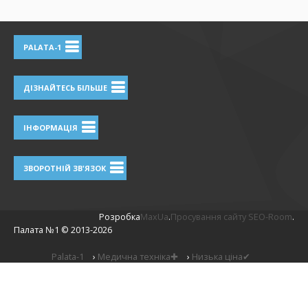
PALATA-1
ДІЗНАЙТЕСЬ БІЛЬШЕ
ІНФОРМАЦІЯ
ЗВОРОТНІЙ ЗВ'ЯЗОК
Розробка
MaxUa
.
Просування сайту SEO-Room
.
Палата №1 ©
2013-2026
Palata-1
›
Медична техніка✚
›
Низька ціна✔