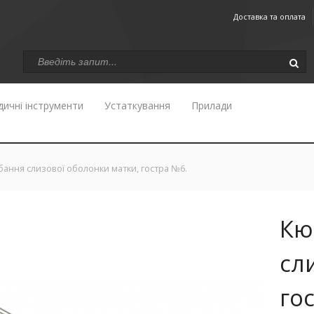
Доставка та оплата
ичні інструменти
Устаткування
Прилади
бання слизової оболонки матки, гостра №6.
Кю
сл
го