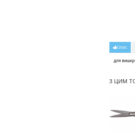
Опис
для вишкр
З ЦИМ Т