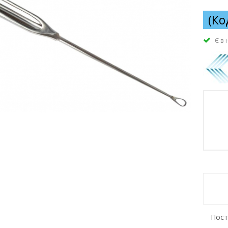
(Ко
Є в 
Пост