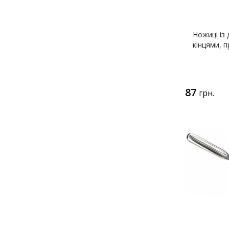
Ножиці із
кінцями, п
87
грн.