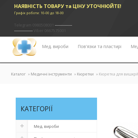
НАЯВНІСТЬ ТОВАРУ та ЦІНУ УТОЧНЮЙТЕ!
Графік роботи: 10-00 до 18-00
Telegram 0980508001
--------------
---------------
Viber 0667575001
Мед. вироби
Пов'язки та пластирі
Мед
✖
Каталог
»
Медичні інструменти
»
Кюретки
» Кюретка для вишкрі
КАТЕГОРІЇ
Мед. вироби