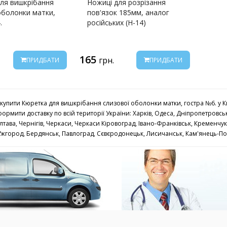
ля вишкрібання
Ножиці для розрізання
оболонки матки,
пов'язок 185мм, аналог
.
російських (Н-14)
165
грн.
ПРИДБАТИ
ПРИДБАТИ
купити Кюретка для вишкрібання слизової оболонки матки, гостра №6. у Ки
формити доставку по всій території України: Харків, Одеса, Дніпропетровськ
лтава, Чернігів, Черкаси, Черкаси Кіровоград, Івано-Франківськ, Кременчук
Ужгород, Бердянськ, Павлоград, Сєвєродонецьк, Лисичанськ, Кам'янець-Под