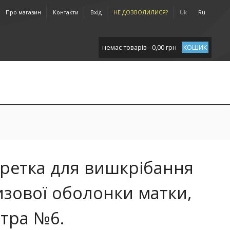
Про магазин
Контакти
Вхід
НЕ ДОЗВОЛИЛИСЯ?
Uk
Ru
немає товарів - 0,00 грн
КОШИК
ретка для вишкрібання
изової оболонки матки,
стра №6.