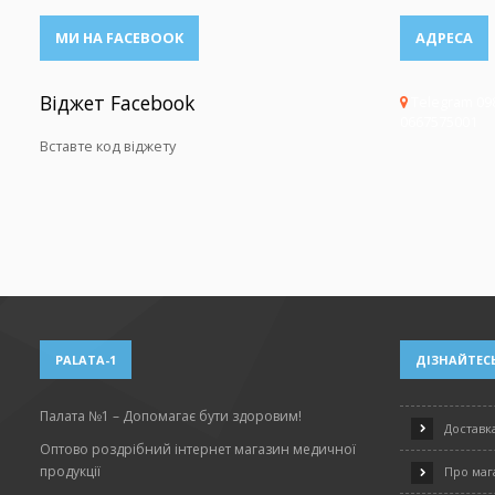
МИ НА FACEBOOK
АДРЕСА
Віджет Facebook
Telegram 09
0667575001
Вставте код віджету
PALATA-1
ДІЗНАЙТЕСЬ
Палата №1 – Допомагає бути здоровим!
Доставка
Оптово роздрібний інтернет магазин медичної
продукції
Про маг