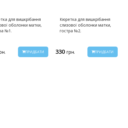
тка для вишкрібання
Кюретка для вишкрібання
ової оболонки матки,
слизової оболонки матки,
ра №1.
гостра №2.
330
рн.
грн.
ПРИДБАТИ
ПРИДБАТИ