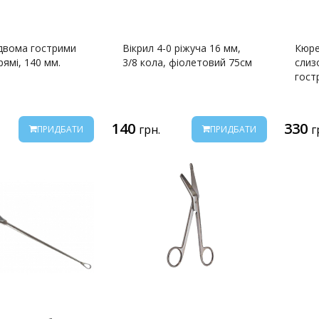
 двома гострими
Вікрил 4-0 ріжуча 16 мм,
Кюре
рямі, 140 мм.
3/8 кола, фіолетовий 75см
слиз
гост
140
330
грн.
г
ПРИДБАТИ
ПРИДБАТИ