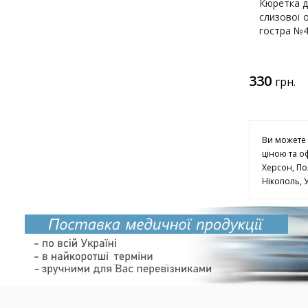
Кюретка д
слизової 
гостра №4
330
грн.
Ви можете 
ціною та о
Херсон, По
Нікополь, 