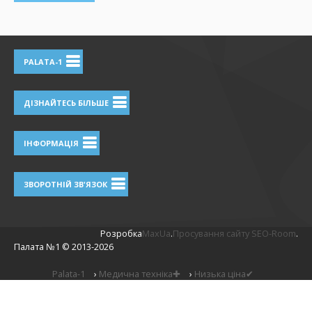
PALATA-1
ДІЗНАЙТЕСЬ БІЛЬШЕ
ІНФОРМАЦІЯ
ЗВОРОТНІЙ ЗВ'ЯЗОК
Розробка
MaxUa
.
Просування сайту SEO-Room
.
Палата №1 ©
2013-2026
Palata-1
›
Медична техніка✚
›
Низька ціна✔