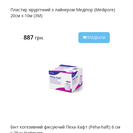
Пластир хірургічний з лайнером Медіпор (Medipore)
20см х 10м (3М)
887
грн.
ПРИДБАТИ
Бінт когезивний фіксуючий Пеха-Хафт (Peha-haft) 6 см
х 20 м Hartmann