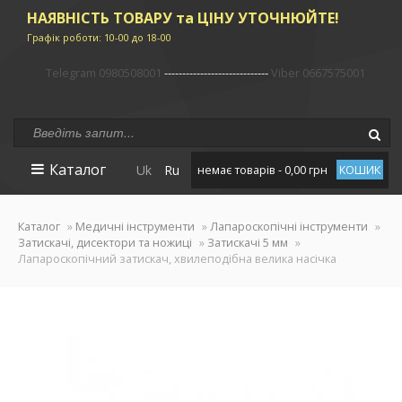
НАЯВНІСТЬ ТОВАРУ та ЦІНУ УТОЧНЮЙТЕ!
Графік роботи: 10-00 до 18-00
Telegram 0980508001
-----------------------------
Viber 0667575001
Каталог
Uk
Ru
немає товарів - 0,00 грн
КОШИК
Каталог
»
Медичні інструменти
»
Лапароскопічні інструменти
»
Затискачі, дисектори та ножиці
»
Затискачі 5 мм
»
Лапароскопічний затискач, хвилеподібна велика насічка