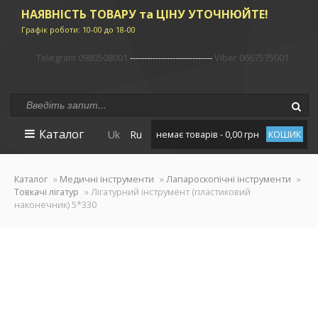
НАЯВНІСТЬ ТОВАРУ та ЦІНУ УТОЧНЮЙТЕ!
Графік роботи: 10-00 до 18-00
Telegram 0980508001
-----------------------------
Viber 0667575001
Каталог
Uk
Ru
немає товарів - 0,00 грн
КОШИК
Каталог
»
Медичні інструменти
»
Лапароскопічні інструменти
»
Товкачі лігатур
» Лігатурний інструмент (пластиковий
наконечник) 5*330