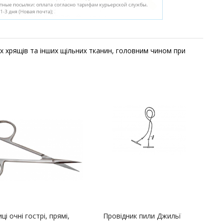
 хрящів та інших щільних тканин, головним чином при
і очні гострі, прямі,
Провідник пили Джильї