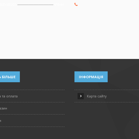
80508001
-----------------------------
Viber
 БІЛЬШЕ
ІНФОРМАЦІЯ
 та оплата
Карта сайту
азин
и