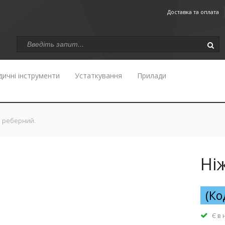
Доставка та оплата
ичні інструменти
Устаткування
Прилади
, реберний.
Ні
(Ко
Є в 