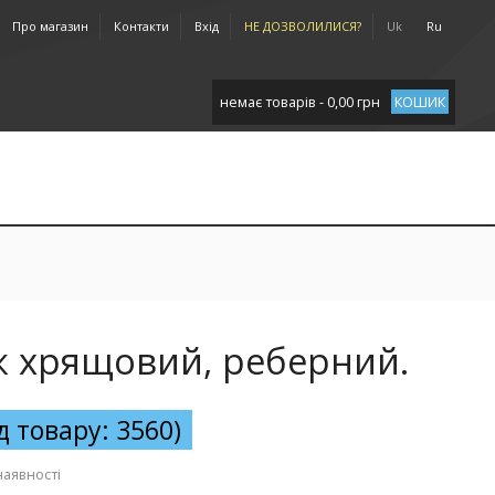
Про магазин
Контакти
Вхід
НЕ ДОЗВОЛИЛИСЯ?
Uk
Ru
немає товарів - 0,00 грн
КОШИК
ж хрящовий, реберний.
д товару: 3560)
наявності