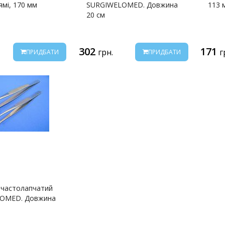
ямі, 170 мм
SURGIWELOMED. Довжина
113 
20 см
302
171
грн.
г
ПРИДБАТИ
ПРИДБАТИ
бчастолапчатий
OMED. Довжина