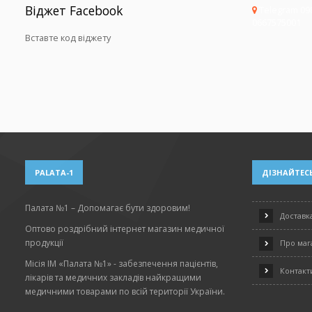
Віджет Facebook
Telegram 09
0667575001
Вставте код віджету
PALATA-1
ДІЗНАЙТЕСЬ
Палата №1 – Допомагає бути здоровим!
Доставка
Оптово роздрібний інтернет магазин медичної
продукції
Про маг
Місія ІМ «Палата №1» - забезпечення пацієнтів,
Контакт
лікарів та медичних закладів найкращими
медичними товарами по всій території України.