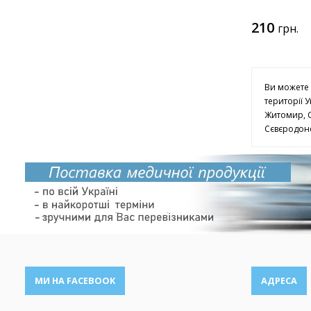
210
грн.
Ви можете 
території У
Житомир, С
Сєвєродоне
МИ НА FACEBOOK
АДРЕСА