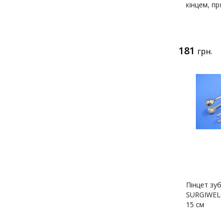
кінцем, пр
181
грн.
Пінцет зу
SURGIWEL
15 см