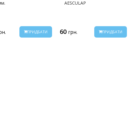
мм.
AESCULAP
60
рн.
грн.
ПРИДБАТИ
ПРИДБАТИ