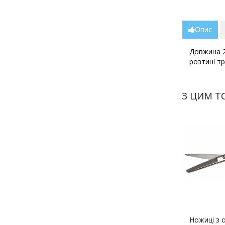
Опис
Довжина 2
розтині тр
З ЦИМ Т
Ножиці з 