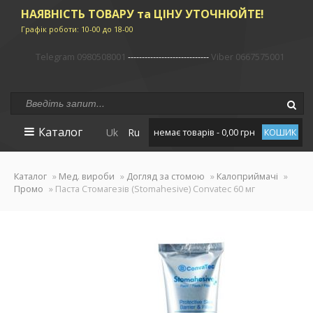
НАЯВНІСТЬ ТОВАРУ та ЦІНУ УТОЧНЮЙТЕ!
Графік роботи: 10-00 до 18-00
Telegram 0980508001
-----------------------------
Viber 0667575001
Каталог
Uk
Ru
немає товарів - 0,00 грн
КОШИК
Каталог
»
Мед. вироби
»
Догляд за стомою
»
Калоприймачі
»
Промо
» Паста Стомагезів (Stomahesive) Convatec 60 мг