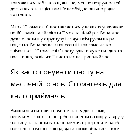
тримаються набагато щільніше, менше незручностей
доставляють пацієнтам і їх необхідно значно рідше
змінювати.
Мазь "Стомагезів" поставляється у великих упаковках
по 60 грамів, а зберігати її можна цілий рік. Вона має
дуже еластичну структуру і слідує всім рухам шкіри
пацієнта. Вона легка в нанесенні і так само легко
знімається. "Стомагезів" пасту купити дуже вигідно та
практично, оскільки її вистачає на тривалий час.
Як застосовувати пасту на
масляній основі Стомагезів для
калоприймачів
Вирішивши використовувати пасту для стоми,
невелику її кількість потрібно нанести на шкіру, а другу
частину на пластину калоприймача, розрівняти засіб
навколо стомного кільця, дати трохи вбратися і вже