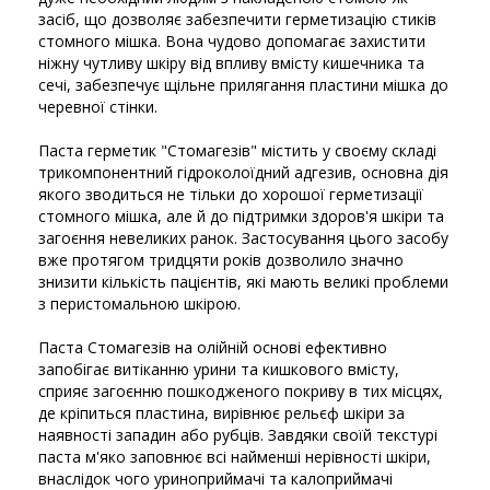
засіб, що дозволяє забезпечити герметизацію стиків
стомного мішка. Вона чудово допомагає захистити
ніжну чутливу шкіру від впливу вмісту кишечника та
сечі, забезпечує щільне прилягання пластини мішка до
черевної стінки.
Паста герметик "Стомагезів" містить у своєму складі
трикомпонентний гідроколоїдний адгезив, основна дія
якого зводиться не тільки до хорошої герметизації
стомного мішка, але й до підтримки здоров'я шкіри та
загоєння невеликих ранок. Застосування цього засобу
вже протягом тридцяти років дозволило значно
знизити кількість пацієнтів, які мають великі проблеми
з перистомальною шкірою.
Паста Стомагезів на олійній основі ефективно
запобігає витіканню урини та кишкового вмісту,
сприяє загоєнню пошкодженого покриву в тих місцях,
де кріпиться пластина, вирівнює рельєф шкіри за
наявності западин або рубців. Завдяки своїй текстурі
паста м'яко заповнює всі найменші нерівності шкіри,
внаслідок чого уриноприймачі та калоприймачі