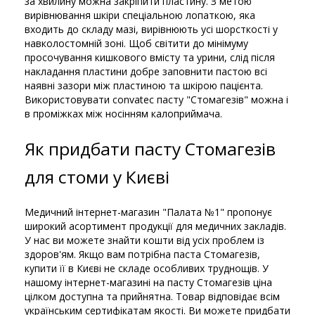
за хвилину можна закріпити пластину. З метою
вирівнювання шкіри спеціальною лопаткою, яка
входить до складу мазі, вирівнюють усі шорсткості у
навколостомній зоні. Щоб світити до мінімуму
просочування кишкового вмісту та урини, слід після
накладання пластини добре заповнити пастою всі
наявні зазори між пластиною та шкірою пацієнта.
Використовувати convatec пасту "Стомагезів" можна і
в проміжках між носінням калоприймача.
Як придбати пасту Стомагезів
для стоми у Києві
Медичний інтернет-магазин "Палата №1" пропонує
широкий асортимент продукції для медичних закладів.
У нас ви можете знайти кошти від усіх проблем із
здоров'ям. Якщо вам потрібна паста Стомагезів,
купити її в Києві не складе особливих труднощів. У
нашому інтернет-магазині на пасту Стомагезів ціна
цілком доступна та прийнятна. Товар відповідає всім
українським сертифікатам якості. Ви можете придбати