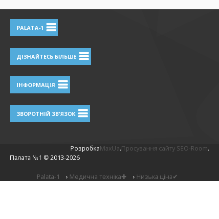
PALATA-1
ДІЗНАЙТЕСЬ БІЛЬШЕ
ІНФОРМАЦІЯ
ЗВОРОТНІЙ ЗВ'ЯЗОК
Розробка
MaxUa
.
Просування сайту SEO-Room
.
Палата №1 ©
2013-2026
Palata-1
›
Медична техніка✚
›
Низька ціна✔