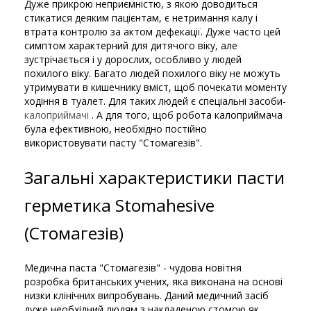
Дуже прикрою неприємністю, з якою доводиться
стикатися деяким пацієнтам, є нетримання калу і
втрата контролю за актом дефекації. Дуже часто цей
симптом характерний для дитячого віку, але
зустрічається і у дорослих, особливо у людей
похилого віку. Багато людей похилого віку не можуть
утримувати в кишечнику вміст, щоб почекати моменту
ходіння в туалет. Для таких людей є спеціальні засоби-
калоприймачі
. А для того, щоб робота калоприймача
була ефективною, необхідно постійно
використовувати пасту "Стомагезів".
Загальні характеристики пасти
герметика Stomahesive
(Стомагезів)
Медична паста "Стомагезів" - чудова новітня
розробка британських учених, яка виконана на основі
низки клінічних випробувань. Даний медичний засіб
дуже необхідний людям з накладеною стомою як