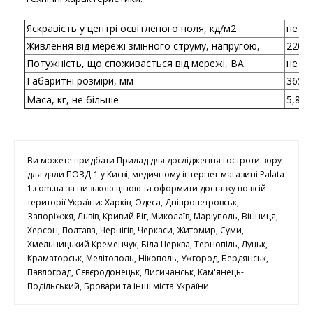
Яскравість у центрі освітленого поля, кд/м2
не ме
Живлення від мережі змінного струму, напругою,
220±
Потужність, що споживається від мережі, ВА
не бі
Габаритні розміри, мм
365x
Маса, кг, не більше
5,8
Ви можете придбати Прилад для дослідження гостроти зору
для дали ПОЗД-1 у Києві, медичному інтернет-магазині Palata-
1.com.ua за низькою ціною та оформити доставку по всій
території України: Харків, Одеса, Дніпропетровськ,
Запоріжжя, Львів, Кривий Ріг, Миколаїв, Маріуполь, Вінниця,
Херсон, Полтава, Чернігів, Черкаси, Житомир, Суми,
Хмельницький Кременчук, Біла Церква, Тернопіль, Луцьк,
Краматорськ, Мелітополь, Нікополь, Ужгород, Бердянськ,
Павлоград, Сєвєродонецьк, Лисичанськ, Кам'янець-
Подільський, Бровари та інші міста України.