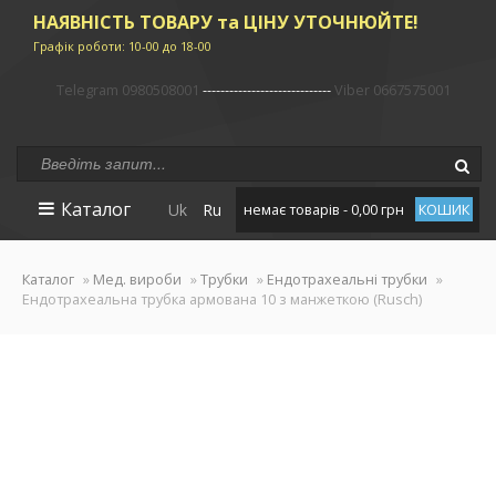
НАЯВНІСТЬ ТОВАРУ та ЦІНУ УТОЧНЮЙТЕ!
Графік роботи: 10-00 до 18-00
Telegram 0980508001
-----------------------------
Viber 0667575001
Каталог
Uk
Ru
немає товарів - 0,00 грн
КОШИК
Каталог
»
Мед. вироби
»
Трубки
»
Ендотрахеальні трубки
»
Ендотрахеальна трубка армована 10 з манжеткою (Rusch)