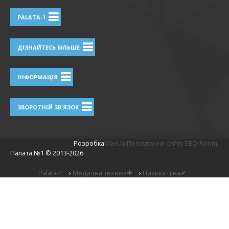
PALATA-1
ДІЗНАЙТЕСЬ БІЛЬШЕ
ІНФОРМАЦІЯ
ЗВОРОТНІЙ ЗВ'ЯЗОК
Розробка
MaxUa
.
Просування сайту SEO-Room
.
Палата №1 ©
2013-2026
Palata-1
›
Медична техніка✚
›
Низька ціна✔