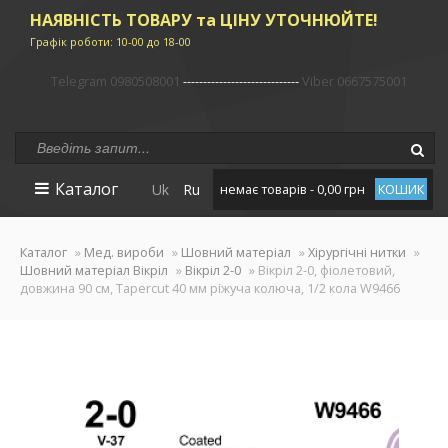
НАЯВНІСТЬ ТОВАРУ та ЦІНУ УТОЧНЮЙТЕ!
Графік роботи: 10-00 до 18-00
Telegram 0980508001
-----------------------------
Viber 0667575001
Каталог
Uk
Ru
немає товарів - 0,00 грн
КОШИК
Каталог
»
Мед. вироби
»
Шовний матеріал
»
Хірургічні нитки
»
Шовний матеріал Вікріл
»
Вікріл 2-0
» Вікріл 2-0, фіолетовий,
довжина 90 см, Tapercut 40 мм ріжуча колюча, 1/2 кола W9466