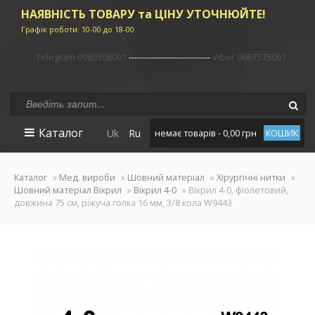
НАЯВНІСТЬ ТОВАРУ та ЦІНУ УТОЧНЮЙТЕ!
Графік роботи: 10-00 до 18-00
Telegram 0980508001
-----------------------------
Viber 0667575001
Каталог
Uk
Ru
немає товарів - 0,00 грн
КОШИК
Каталог
»
Мед. вироби
»
Шовний матеріал
»
Хірургічні нитки
»
Шовний матеріал Вікрил
»
Вікрил 4-0
» Вікрил 4-0, фіолетовий,
довжина 75 см, ріжуча голка 16 мм, 3/8 кола W9443