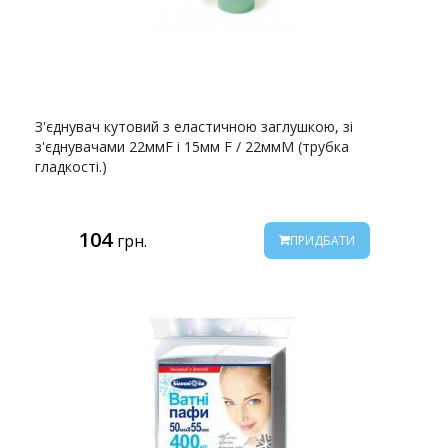
З'єднувач кутовий з еластичною заглушкою, зі
з'єднувачами 22ммF і 15мм F / 22ммM (трубка
гладкості.)
104
грн.
ПРИДБАТИ