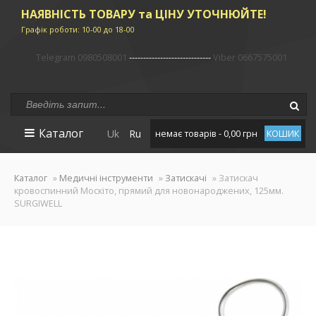
НАЯВНІСТЬ ТОВАРУ та ЦІНУ УТОЧНЮЙТЕ!
Графік роботи: 10-00 до 18-00
Telegram 0980508001
-----------------------------
Viber 0667575001
Каталог
Uk
Ru
немає товарів - 0,00 грн
КОШИК
Каталог
»
Медичні інструменти
»
Затискачі
» Затискач
кровоспинний Москіто, прямий для новонароджених, 125мм.
SURGIWELL