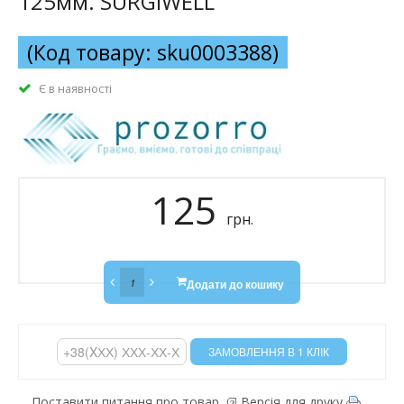
125мм. SURGIWELL
(Код товару: sku0003388)
Є в наявності
125
грн.
Додати до кошику
Поставити питання про товар
Версія для друку